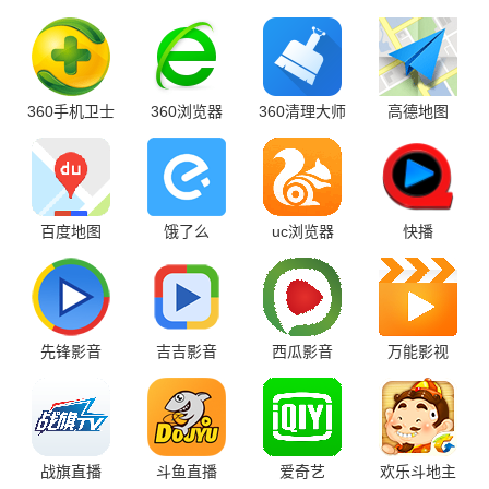
360手机卫士
360浏览器
360清理大师
高德地图
百度地图
饿了么
uc浏览器
快播
先锋影音
吉吉影音
西瓜影音
万能影视
战旗直播
斗鱼直播
爱奇艺
欢乐斗地主