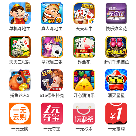
单机斗地主
真人斗地主
天天斗牛
快乐炸金花
天天三张牌
皇冠赢三张
诈金花
街机千炮捕鱼
捕鱼达人3
515德州扑克
开心消消乐
消灭星星
一元云购
一元夺宝
一元秒杀
一元抢购