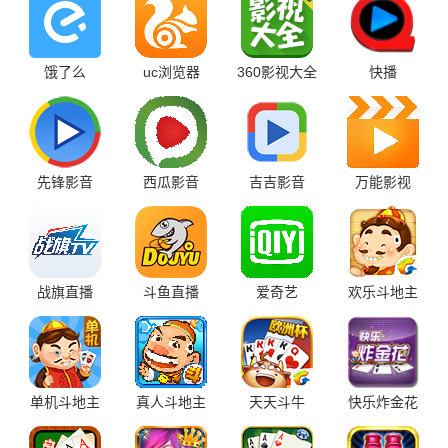
饿了么
uc浏览器
360影视大全
快播
先锋影音
西瓜影音
吉吉影音
万能影视
战旗直播
斗鱼直播
爱奇艺
欢乐斗地主
单机斗地主
真人斗地主
天天斗牛
快乐炸金花