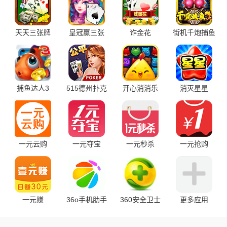
天天三张牌
皇冠赢三张
诈金花
街机千炮捕鱼
捕鱼达人3
515德州扑克
开心消消乐
消灭星星
一元云购
一元夺宝
一元秒杀
一元抢购
一元赚
36o手机肋手
360安全卫士
更多应用